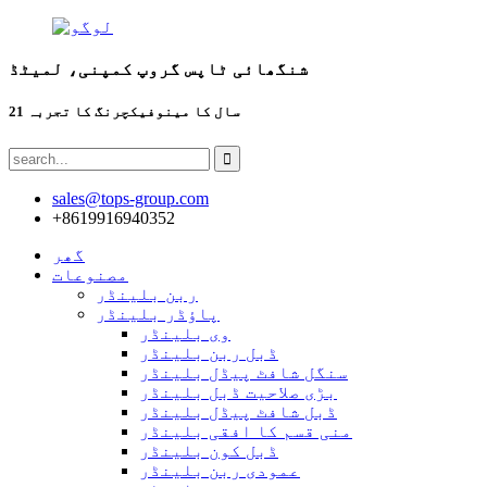
شنگھائی ٹاپس گروپ کمپنی، لمیٹڈ
21 سال کا مینوفیکچرنگ کا تجربہ
sales@tops-group.com
+8619916940352
گھر
مصنوعات
ربن بلینڈر
پاؤڈر بلینڈر
وی بلینڈر
ڈبل ربن بلینڈر
سنگل شافٹ پیڈل بلینڈر
بڑی صلاحیت ڈبل بلینڈر
ڈبل شافٹ پیڈل بلینڈر
منی قسم کا افقی بلینڈر
ڈبل کون بلینڈر
عمودی ربن بلینڈر