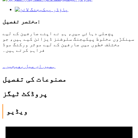
مختصر تفصیل:
پچھلی دہائی میں، ہم نے اپنے صارفین کے لیے
سینکڑوں مخلوط پیکیجنگ سلوشنز ڈیزائن کیے ہیں، جو
مختلف خطوں میں صارفین کے لیے موثر ورکنگ موڈ
فراہم کرتے ہیں۔
ہمیں ای میل بھیجیں۔
مصنوعات کی تفصیل
پروڈکٹ ٹیگز
ویڈیو