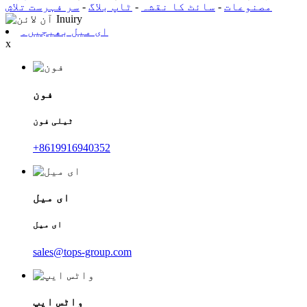
مصنوعات
-
سائٹ کا نقشہ
-
ٹاپ بلاگ
-
سر فہرست تلاش
ای میل بھیجیں۔
x
فون
ٹیلی فون
+8619916940352
ای میل
ای میل
sales@tops-group.com
واٹس ایپ