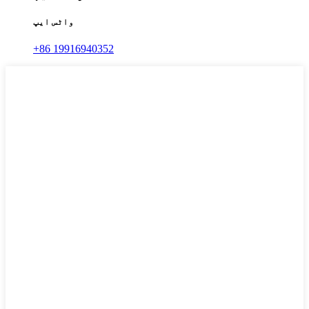
واٹس ایپ
+86 19916940352