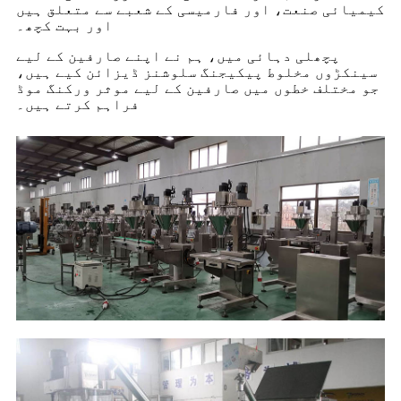
کیمیائی صنعت، اور فارمیسی کے شعبے سے متعلق ہیں
اور بہت کچھ۔
پچھلی دہائی میں، ہم نے اپنے صارفین کے لیے
سینکڑوں مخلوط پیکیجنگ سلوشنز ڈیزائن کیے ہیں،
جو مختلف خطوں میں صارفین کے لیے موثر ورکنگ موڈ
فراہم کرتے ہیں۔