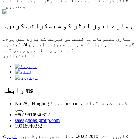
قائم کرنے کے لیے تعلقات کو برقرار رکھنے کے لیے
وقف ہیں۔
ہمارے نیوز لیٹر کو سبسکرائب کریں۔
ہماری مصنوعات یا قیمت کی فہرست کے بارے میں پوچھ
گچھ کے لئے، براہ کرم ہمیں چھوڑیں اور ہم 24 گھنٹوں
کے اندر رابطے میں رہیں گے۔
اب انکوائری
us
رابطہ
No.28، Huigong روڈ، Jinshan ڈسٹرکٹ، شنگھائی،
چین
+8619916940352
sales@tops-group.com
19916940352
© کاپی رائٹ - 2010-2022: جملہ حقوق محفوظ ہیں۔
گرم