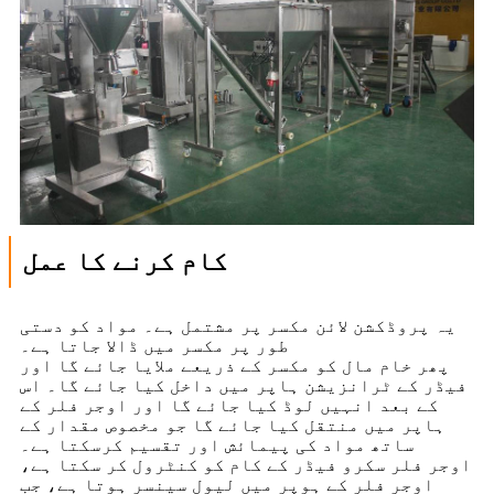
کام کرنے کا عمل
یہ پروڈکشن لائن مکسر پر مشتمل ہے۔ مواد کو دستی
طور پر مکسر میں ڈالا جاتا ہے۔
پھر خام مال کو مکسر کے ذریعے ملایا جائے گا اور
فیڈر کے ٹرانزیشن ہاپر میں داخل کیا جائے گا۔ اس
کے بعد انہیں لوڈ کیا جائے گا اور اوجر فلر کے
ہاپر میں منتقل کیا جائے گا جو مخصوص مقدار کے
ساتھ مواد کی پیمائش اور تقسیم کرسکتا ہے۔
اوجر فلر سکرو فیڈر کے کام کو کنٹرول کر سکتا ہے،
اوجر فلر کے ہوپر میں لیول سینسر ہوتا ہے، جب