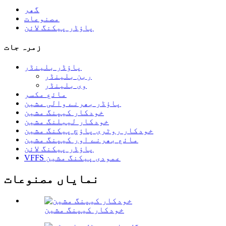
گھر
مصنوعات
پاؤڈر پیکنگ لائن
زمرہ جات
پاؤڈر بلینڈر
ربن بلینڈر
وی بلینڈر
مائع مکسر
پاؤڈر بھرنے والی مشین
خودکار کیپنگ مشین
خودکار لیبلنگ مشین
خودکار روٹری پاؤچ پیکنگ مشین
مائع بھرنے اور کیپنگ مشین
پاؤڈر پیکنگ لائن
VFFS عمودی پیکنگ مشین
نمایاں مصنوعات
خودکار کیپنگ مشین