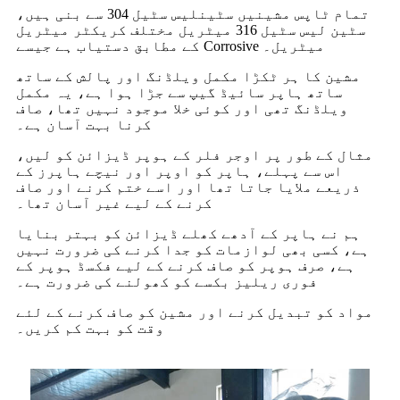
تمام ٹاپس مشینیں سٹینلیس سٹیل 304 سے بنی ہیں،
سٹین لیس سٹیل 316 میٹریل مختلف کریکٹر میٹریل
کے مطابق دستیاب ہے جیسے Corrosive میٹریل۔
مشین کا ہر ٹکڑا مکمل ویلڈنگ اور پالش کے ساتھ
ساتھ ہاپر سائیڈ گیپ سے جڑا ہوا ہے، یہ مکمل
ویلڈنگ تھی اور کوئی خلا موجود نہیں تھا، صاف
کرنا بہت آسان ہے۔
مثال کے طور پر اوجر فلر کے ہوپر ڈیزائن کو لیں،
اس سے پہلے، ہاپر کو اوپر اور نیچے ہاپرز کے
ذریعے ملایا جاتا تھا اور اسے ختم کرنے اور صاف
کرنے کے لیے غیر آسان تھا۔
ہم نے ہاپر کے آدھے کھلے ڈیزائن کو بہتر بنایا
ہے، کسی بھی لوازمات کو جدا کرنے کی ضرورت نہیں
ہے، صرف ہوپر کو صاف کرنے کے لیے فکسڈ ہوپر کے
فوری ریلیز بکسے کو کھولنے کی ضرورت ہے۔
مواد کو تبدیل کرنے اور مشین کو صاف کرنے کے لئے
وقت کو بہت کم کریں۔