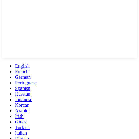
English
French
German
Portuguese
Spanish
Russian
Japanese
Korean
Arabic
Irish
Greek
Turkish
Italian
Danish