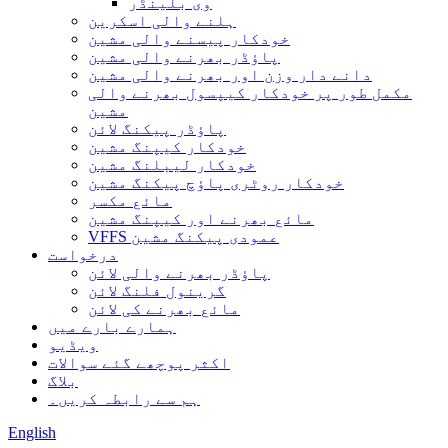
وی بلینڈر
ہلنے والی اسکرین
خودکار پیسنے والی مشین
پاؤڈر بھرنے والی مشین
دانے دار وزن اور بھرنے والی مشین
مکمل طور پر خودکار کیپسول بھرنے والی
مشین
پاؤڈر پیکنگ لائن
خودکار کیپنگ مشین
خودکار لیبلنگ مشین
خودکار روٹری پاؤچ پیکنگ مشین
مائع مکسر
مائع بھرنے اور کیپنگ مشین
VFFS عمودی پیکنگ مشین
درخواست
پاؤڈر بھرنے والی لائن
گرینول فلنگ لائن
مائع بھرنے کی لائن
ہمارے بارے میں
ویڈیو
اکثر پوچھے گئے سوالات
بلاگ
ہم سے رابطہ کریں۔
English