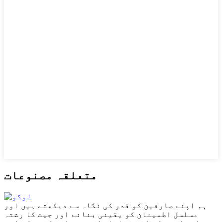
متعلقہ مصنوعات
ہم اپنے صارفین کو قدر کی نگاہ سے دیکھتے ہیں اور
مسلسل اطمینان کو یقینی بنانے اور جیت کا رشتہ