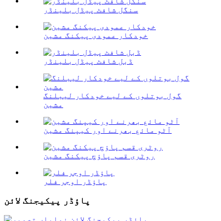
سنگل شافٹ پیڈل بلینڈر
خودکار عمودی پیکنگ مشین
ڈبل شافٹ پیڈل بلینڈر
گول بوتلوں کے لیے خودکار لیبلنگ
مشین
آٹو مائع بھرنے اور کیپنگ مشین
روٹری قسم پاؤچ پیکنگ مشین
پاؤڈر اوجر فلر
پاؤڈر پیکیجنگ لائن