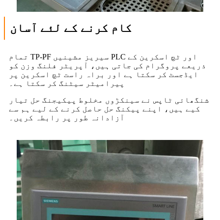
کام کرنے کے لئے آسان
تمام TP-PF سیریز مشینیں PLC اور ٹچ اسکرین کے
ذریعے پروگرام کی جاتی ہیں، آپریٹر فلنگ وزن کو
ایڈجسٹ کر سکتا ہے اور براہ راست ٹچ اسکرین پر
پیرامیٹر سیٹنگ کر سکتا ہے۔
شنگھائی ٹاپس نے سینکڑوں مخلوط پیکیجنگ حل تیار
کیے ہیں، اپنے پیکنگ حل حاصل کرنے کے لیے ہم سے
آزادانہ طور پر رابطہ کریں۔