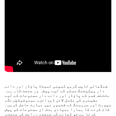
شنگھائی ٹاپس گروپ کمپنی لمیٹڈ پاؤڈر اور دانے
دار پیکیجنگ سسٹم کے لیے پیشہ ور صنعت کار ہے۔
مختلف قسم کے پاؤڈر اور دانے دار مصنوعات کے لیے
مشینری کی مکمل لائن ڈیزائن، مینوفیکچرنگ،
سپورٹ اور سروسنگ کے شعبوں میں مہارت حاصل کریں۔
کام کرنے کا ہمارا بنیادی ہدف ان مصنوعات کو پیش
کرنا ہے جو کھانے کی صنعت، زراعت کی صنعت،