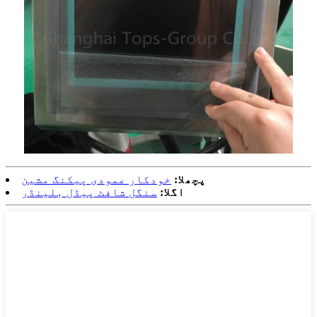
پچھلا:
خودکار عمودی پیکنگ مشین
اگلا:
سنگل شافٹ پیڈل بلینڈر