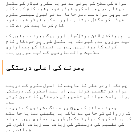
مواد کی سطح کم ہوتی ہے تو یہ سکرو فیڈر کو سگنل
دیتا ہے، پھر اسکرو فیڈر خود بخود کام کرے گا۔
جب ہوپر مواد سے بھر جاتا ہے تو لیول سینسر سکرو
فیڈر کو سگنل دیتا ہے اور اسکرو فیڈر خود بخود
کام کرنا بند کر دے گا۔
یہ پروڈکشن لائن بوتل/جار اور بیگ بھرنے دونوں کے
لیے موزوں ہے، کیونکہ یہ مکمل طور پر خودکار کام
کرنے کا موڈ نہیں ہے، یہ نسبتاً کم پیداواری
صلاحیت والے صارفین کے لیے موزوں ہے۔
بھرنے کی اعلی درستگی
چونکہ اوجر فلر کا ماپنے کا اصول سکرو کے ذریعے
مواد کو تقسیم کرنا ہے، اس لیے اسکرو کی درستگی
براہ راست مواد کی تقسیم کی درستگی کا تعین کرتی
ہے۔
چھوٹے سائز کے پیچ پر ملنگ مشینوں کے ذریعے
کارروائی کی جاتی ہے تاکہ یہ یقینی بنایا جا سکے
کہ ہر اسکرو کے بلیڈ مکمل طور پر مساوی ہیں۔ مواد
کی تقسیم کی درستگی کی زیادہ سے زیادہ ڈگری کی
ضمانت ہے۔